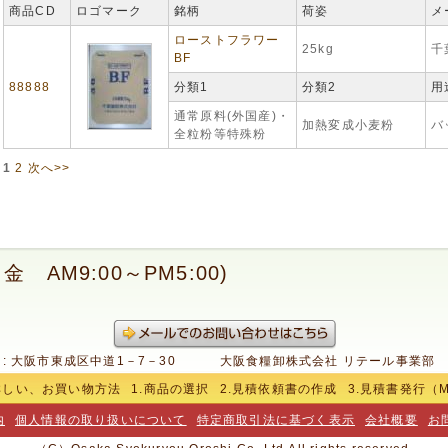
商品CD
ロゴマーク
銘柄
荷姿
メ
ローストフラワー
25kg
千
BF
88888
分類1
分類2
用
通常原料(外国産)・
加熱変成小麦粉
バ
全粒粉等特殊粉
1
2
次へ>>
月～金 AM9:00～PM5:00)
 : 大阪市東成区中道1－7－30
大阪食糧卸株式会社 リテール事業部
詳しい、お買い物方法
1.商品の選択
2.見積依頼書の作成
3.見積書発行（
内
個人情報の取り扱いについて
特定商取引法に基づく表示
会社概要
お