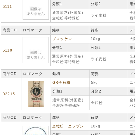
分類1
分類2
用
5111
通常原料(外国産)・
全
ライ麦粉
全粒粉等特殊粉
粉
商品CD
ロゴマーク
銘柄
荷姿
メ
ブロッケン
10kg
大
分類1
分類2
用
5110
通常原料(外国産)・
全
ライ麦粉
全粒粉等特殊粉
粉
商品CD
ロゴマーク
銘柄
荷姿
メ
GR全粒粉
5kg
ニ
分類1
分類2
用
02215
通常原料(外国産)・
全
全粒粉
全粒粉等特殊粉
パ
商品CD
ロゴマーク
銘柄
荷姿
メ
全粒粉 ニップン
10kg
ニ