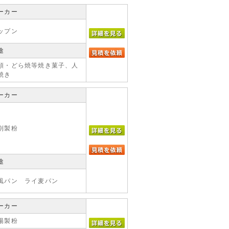
ーカー
ップン
途
頭・どら焼等焼き菓子、人
焼き
ーカー
別製粉
途
風パン ライ麦パン
ーカー
陽製粉