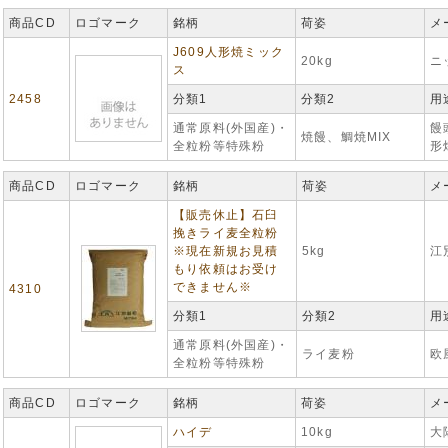
商品CD
ロゴマーク
銘柄
荷姿
メ
J609人形焼ミック
20kg
ニ
ス
2458
分類1
分類2
用
通常原料(外国産)・
饅
焼饅、鯛焼MIX
全粒粉等特殊粉
形
商品CD
ロゴマーク
銘柄
荷姿
メ
【販売休止】石臼
挽きライ麦全粒粉
※現在新規お見積
5kg
江
もり依頼はお受け
できません※
4310
分類1
分類2
用
通常原料(外国産)・
ライ麦粉
欧
全粒粉等特殊粉
商品CD
ロゴマーク
銘柄
荷姿
メ
ハイデ
10kg
大