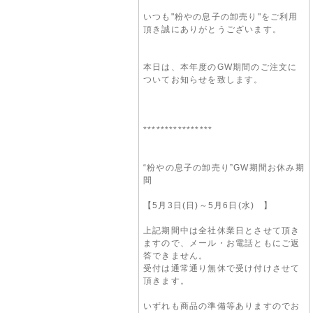
いつも"粉やの息子の卸売り"をご利用
頂き誠にありがとうございます。
本日は、本年度のGW期間のご注文に
ついてお知らせを致します。
****************
“粉やの息子の卸売り”GW期間お休み期
間
【5月3日(日)～5月6日(水) 】
上記期間中は全社休業日とさせて頂き
ますので、メール・お電話ともにご返
答できません。
受付は通常通り無休で受け付けさせて
頂きます。
いずれも商品の準備等ありますのでお