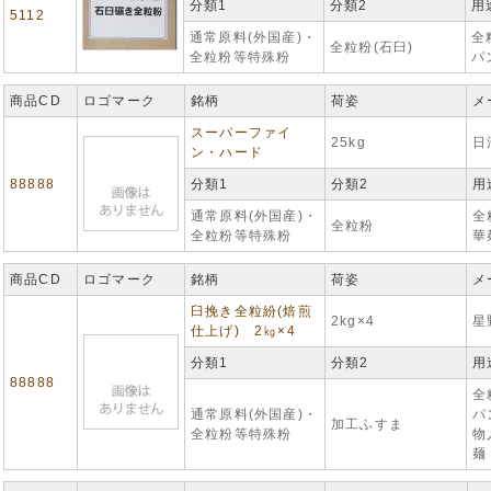
分類1
分類2
用
5112
通常原料(外国産)・
全
全粒粉(石臼)
全粒粉等特殊粉
パ
商品CD
ロゴマーク
銘柄
荷姿
メ
スーパーファイ
25kg
日
ン・ハード
88888
分類1
分類2
用
通常原料(外国産)・
全
全粒粉
全粒粉等特殊粉
華
商品CD
ロゴマーク
銘柄
荷姿
メ
臼挽き全粒紛(焙煎
2kg×4
星
仕上げ) 2㎏×4
分類1
分類2
用
88888
全
通常原料(外国産)・
パ
加工ふすま
全粒粉等特殊粉
物
麺