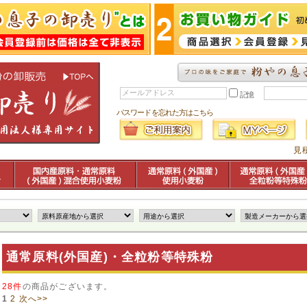
記憶
パスワードを忘れた方はこちら
見
通常原料(外国産)・全粒粉等特殊粉
28件
の商品がございます。
1
2
次へ>>