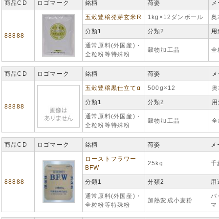
商品CD
ロゴマーク
銘柄
荷姿
メ
五穀豊穣発芽玄米R
1kg×12ダンボール
奥
分類1
分類2
用
88888
通常原料(外国産)・
穀物加工品
全
全粒粉等特殊粉
商品CD
ロゴマーク
銘柄
荷姿
メ
五穀豊穣黒仕立てα
500g×12
奥
分類1
分類2
用
88888
通常原料(外国産)・
穀物加工品
全
全粒粉等特殊粉
商品CD
ロゴマーク
銘柄
荷姿
メ
ローストフラワー
25kg
千
BFW
88888
分類1
分類2
用
通常原料(外国産)・
バ
加熱変成小麦粉
全粒粉等特殊粉
マ