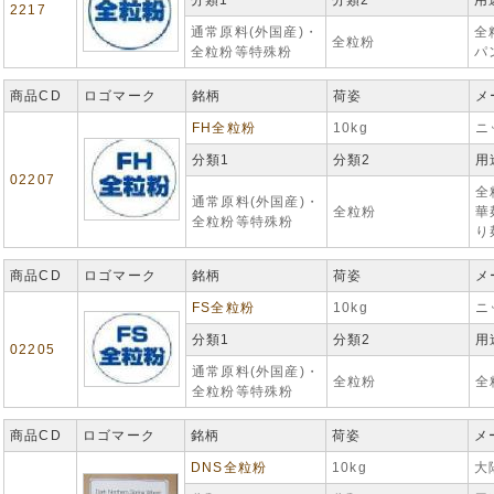
分類1
分類2
用
2217
通常原料(外国産)・
全
全粒粉
全粒粉等特殊粉
パ
商品CD
ロゴマーク
銘柄
荷姿
メ
FH全粒粉
10kg
ニ
分類1
分類2
用
02207
全
通常原料(外国産)・
全粒粉
華
全粒粉等特殊粉
り
商品CD
ロゴマーク
銘柄
荷姿
メ
FS全粒粉
10kg
ニ
分類1
分類2
用
02205
通常原料(外国産)・
全粒粉
全
全粒粉等特殊粉
商品CD
ロゴマーク
銘柄
荷姿
メ
DNS全粒粉
10kg
大