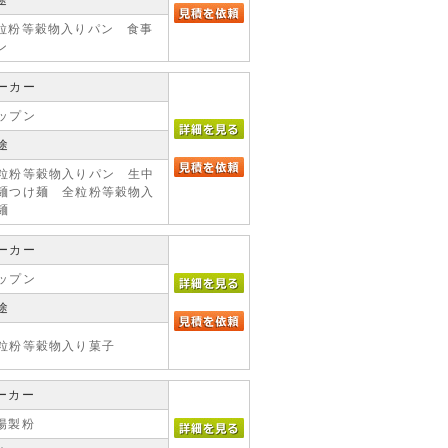
途
粒粉等穀物入りパン 食事
ン
ーカー
ップン
途
粒粉等穀物入りパン 生中
麺つけ麺 全粒粉等穀物入
麺
ーカー
ップン
途
粒粉等穀物入り菓子
ーカー
陽製粉