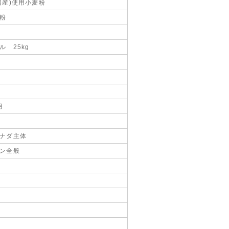
国産)使用小麦粉
粉
ル 25kg
月
ナダ主体
ン全般