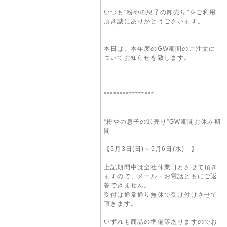
いつも"粉やの息子の卸売り"をご利用
頂き誠にありがとうございます。
本日は、本年度のGW期間のご注文に
ついてお知らせを致します。
****************
“粉やの息子の卸売り”GW期間お休み期
間
【5月3日(日)～5月6日(水) 】
上記期間中は全社休業日とさせて頂き
ますので、メール・お電話ともにご返
答できません。
受付は通常通り無休で受け付けさせて
頂きます。
いずれも商品の準備等ありますのでお