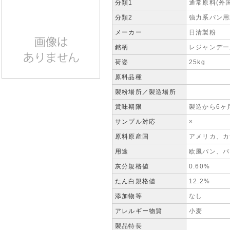
分類1
通常原料(外
分類2
強力系パン用
メーカー
日清製粉
銘柄
レジャンデー
荷姿
25kg
原料品種
製粉場所／製造場所
賞味期限
製造から6ヶ
サンプル対応
×
原料原産国
アメリカ、カ
用途
欧風パン、パ
灰分規格値
0.60%
たん白規格値
12.2%
添加物等
なし
アレルギー物質
小麦
製品特長