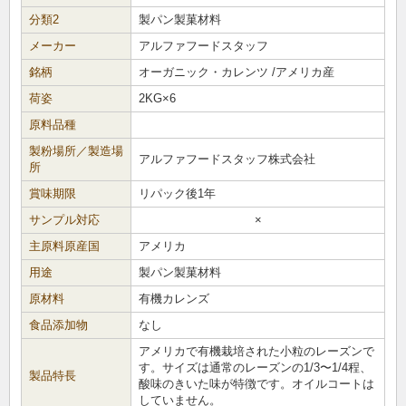
分類2
製パン製菓材料
メーカー
アルファフードスタッフ
銘柄
オーガニック・カレンツ /アメリカ産
荷姿
2KG×6
原料品種
製粉場所／製造場
アルファフードスタッフ株式会社
所
賞味期限
リパック後1年
サンプル対応
×
主原料原産国
アメリカ
用途
製パン製菓材料
原材料
有機カレンズ
食品添加物
なし
アメリカで有機栽培された小粒のレーズンで
す。サイズは通常のレーズンの1/3〜1/4程、
製品特長
酸味のきいた味が特徴です。オイルコートは
していません。