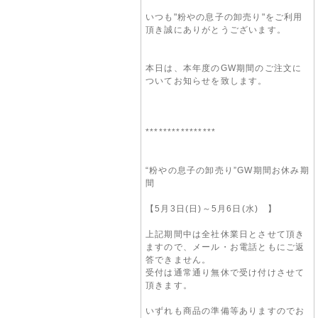
いつも"粉やの息子の卸売り"をご利用
頂き誠にありがとうございます。
本日は、本年度のGW期間のご注文に
ついてお知らせを致します。
****************
“粉やの息子の卸売り”GW期間お休み期
間
【5月3日(日)～5月6日(水) 】
上記期間中は全社休業日とさせて頂き
ますので、メール・お電話ともにご返
答できません。
受付は通常通り無休で受け付けさせて
頂きます。
いずれも商品の準備等ありますのでお