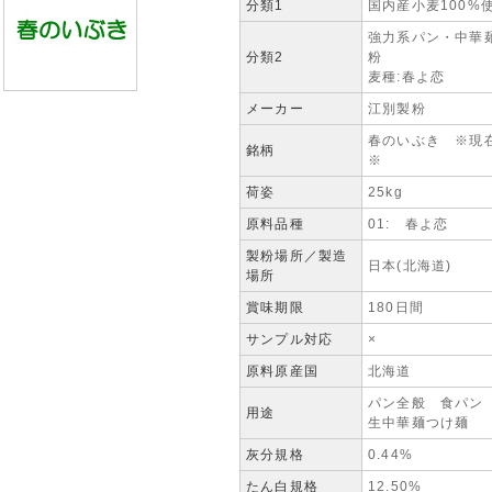
分類1
国内産小麦100%
強力系パン・中華
分類2
麦種:春よ恋
メーカー
江別製粉
春のいぶき ※現
銘柄
※
荷姿
25kg
原料品種
01: 春よ恋
製粉場所／製造
日本(北海道)
場所
賞味期限
180日間
サンプル対応
×
原料原産国
北海道
パン全般 食パン
用途
生中華麺つけ麺
灰分規格
0.44%
たん白規格
12.50%