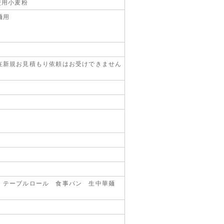
使用小麦粉
麺用
粉
在新規お見積もり依頼はお受けできません
 テーブルロール 食事パン 生中華麺