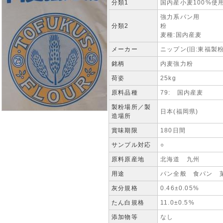
分類1
国内産小麦100%使
強力系パン用
分類2
麦種:国内産麦
メーカー
ニップン(旧:東福製粉
銘柄
内麦強力粉
荷姿
25kg
原料品種
79: 国内産麦
製粉場所／製
日本(福岡県)
造場所
賞味期限
180日間
サンプル対応
○
原料原産地
北海道 九州
用途
パン全般 食パン 
灰分規格
0.46±0.05%
たん白規格
11.0±0.5%
添加物等
なし