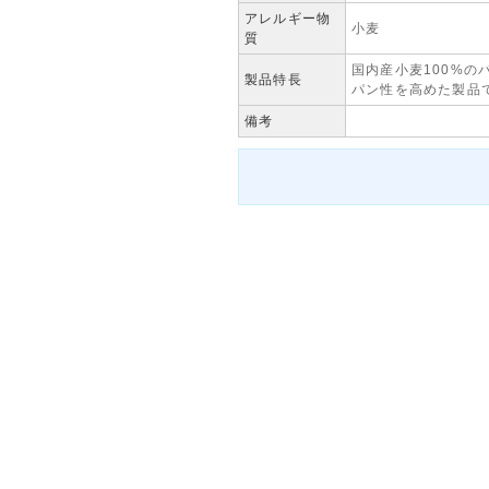
アレルギー物
小麦
質
国内産小麦100%
製品特長
パン性を高めた製品
備考