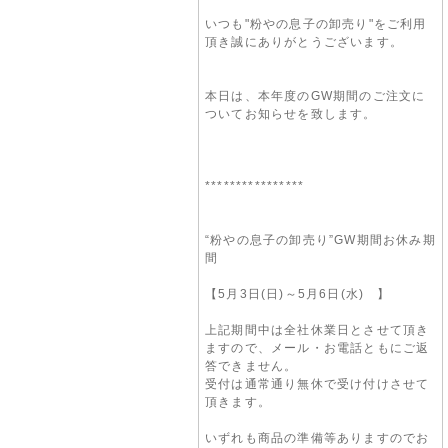
いつも"粉やの息子の卸売り"をご利用
頂き誠にありがとうございます。
本日は、本年度のGW期間のご注文に
ついてお知らせを致します。
****************
“粉やの息子の卸売り”GW期間お休み期
間
【5月3日(日)～5月6日(水) 】
上記期間中は全社休業日とさせて頂き
ますので、メール・お電話ともにご返
答できません。
受付は通常通り無休で受け付けさせて
頂きます。
いずれも商品の準備等ありますのでお