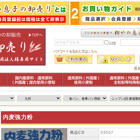
記憶
パスワードを忘れた方はこちら
見
内麦強力粉
商品CD
03507